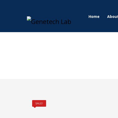
Home
Abou
SALE!