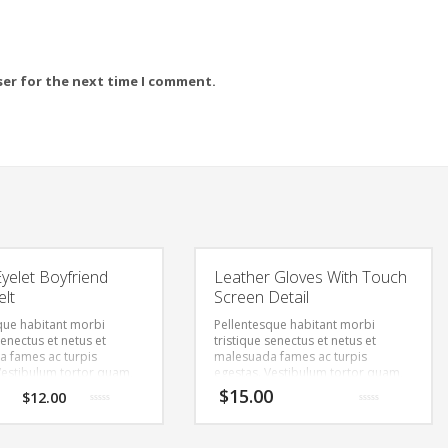
ser for the next time I comment.
yelet Boyfriend
Leather Gloves With Touch
elt
Screen Detail
que habitant morbi
Pellentesque habitant morbi
senectus et netus et
tristique senectus et netus et
 fames ac turpis
malesuada fames ac turpis
Vestibulum tortor quam,
egestas. Vestibulum tortor quam,
tae, ultricies eget, tempor
feugiat vitae, ultricies eget, tempor
$
15.00
$
12.00
ante. Donec eu libero sit
sit amet, ante. Donec eu libero sit
Rated
Rated
m egestas semper.
amet quam egestas semper.
0
0
out
out
ricies mi vitae est.
Aenean ultricies mi vitae est.
of
of