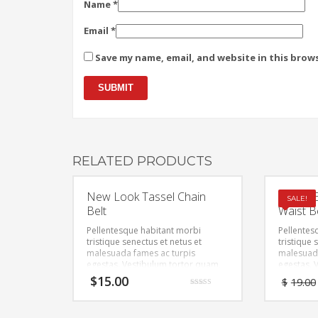
Name
*
Email
*
Save my name, email, and website in this brow
RELATED PRODUCTS
New Look Tassel Chain
Suede E
SALE!
Belt
Waist B
Pellentesque habitant morbi
Pellentes
tristique senectus et netus et
tristique 
malesuada fames ac turpis
malesuada
egestas. Vestibulum tortor quam,
egestas. 
feugiat vitae, ultricies eget, tempor
feugiat vi
$
15.00
$
19.00
sit amet, ante. Donec eu libero sit
sit amet, 
Rated
amet quam egestas semper.
amet qua
4.00
out of 5
Aenean ultricies mi vitae est.
Aenean ult