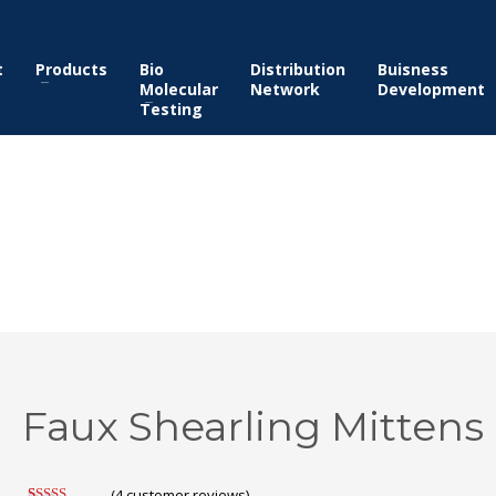
t
Products
Bio
Distribution
Buisness
Molecular
Network
Development
Testing
Faux Shearling Mittens
(
4
customer reviews)