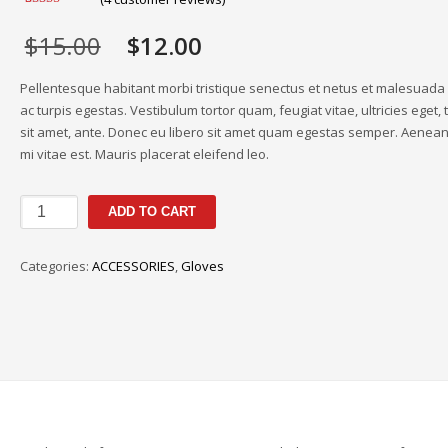
Rated
4
4.00
out
$
15.00
$
12.00
of 5 based
on
customer
ratings
Pellentesque habitant morbi tristique senectus et netus et malesuad
ac turpis egestas. Vestibulum tortor quam, feugiat vitae, ultricies eget,
sit amet, ante. Donec eu libero sit amet quam egestas semper. Aenean 
mi vitae est. Mauris placerat eleifend leo.
ADD TO CART
Categories:
ACCESSORIES
,
Gloves