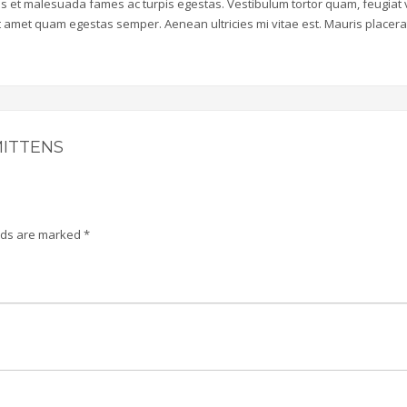
us et malesuada fames ac turpis egestas. Vestibulum tortor quam, feugiat v
sit amet quam egestas semper. Aenean ultricies mi vitae est. Mauris placera
MITTENS
elds are marked
*