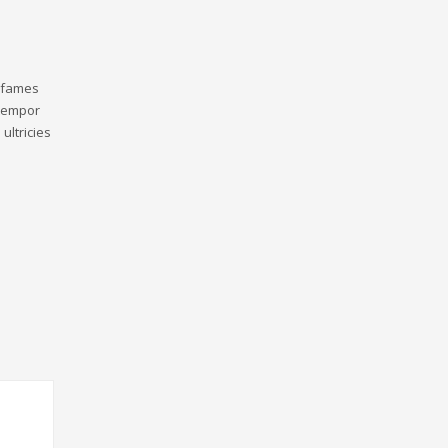
a fames
 tempor
ultricies